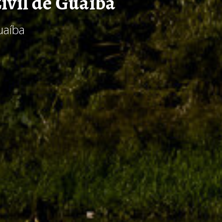
ivil de Guaíba
uaíba