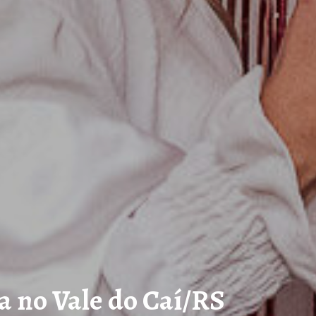
a no Vale do Caí/RS