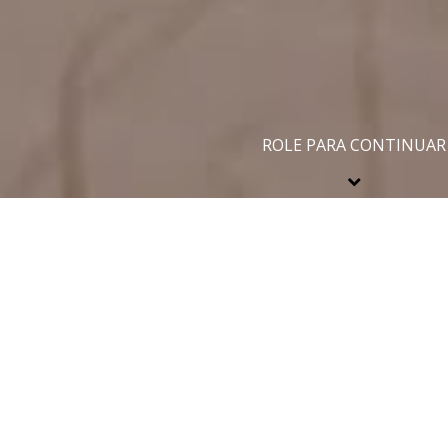
ROLE PARA CONTINUAR
Compartilhe
A Cíntia e o Vini fizeram conosco também um Trash the Dr
Bacupari, que fica em Mostardas-RS. Grande parte de tudo 
tivemos! Andamos na mala de uma 4x4 para fazer fot