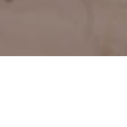
ess, na terceira lagoa lá em
foi a aventura que eles e nós
os com eles pilotando um