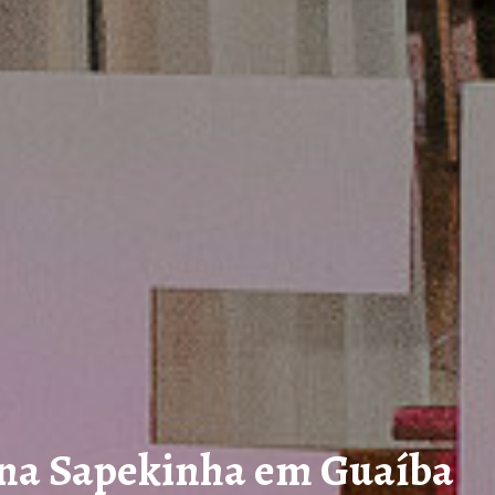
 na Sapekinha em Guaíba